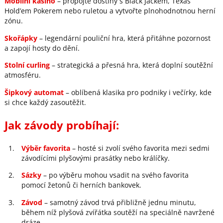
Mobilní kasino
– propojte dostihy s Black Jackem, Texas
Hold’em Pokerem nebo ruletou a vytvořte plnohodnotnou herní
zónu.
Skořápky
– legendární pouliční hra, která přitáhne pozornost
a zapojí hosty do dění.
Stolní curling
– strategická a přesná hra, která doplní soutěžní
atmosféru.
Šipkový automat
– oblíbená klasika pro podniky i večírky, kde
si chce každý zasoutěžit.
Jak závody probíhají:
Výběr favorita
– hosté si zvolí svého favorita mezi sedmi
závodícími plyšovými prasátky nebo králíčky.
Sázky
– po výběru mohou vsadit na svého favorita
pomocí žetonů či herních bankovek.
Závod
– samotný závod trvá přibližně jednu minutu,
během níž plyšová zvířátka soutěží na speciálně navržené
dráze.