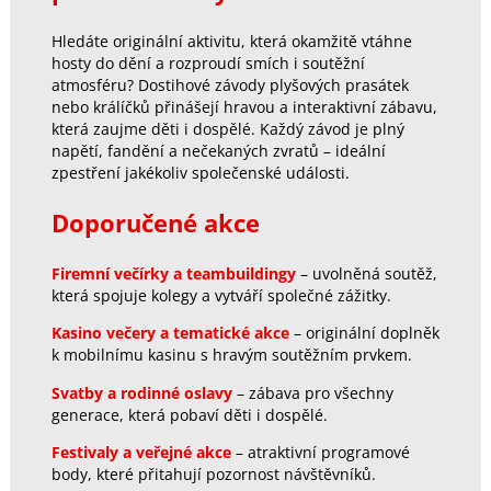
Hledáte originální aktivitu, která okamžitě vtáhne
hosty do dění a rozproudí smích i soutěžní
atmosféru? Dostihové závody plyšových prasátek
nebo králíčků přinášejí hravou a interaktivní zábavu,
která zaujme děti i dospělé. Každý závod je plný
napětí, fandění a nečekaných zvratů – ideální
zpestření jakékoliv společenské události.
Doporučené akce
Firemní večírky a teambuildingy
– uvolněná soutěž,
která spojuje kolegy a vytváří společné zážitky.
Kasino večery a tematické akce
– originální doplněk
k mobilnímu kasinu s hravým soutěžním prvkem.
Svatby a rodinné oslavy
– zábava pro všechny
generace, která pobaví děti i dospělé.
Festivaly a veřejné akce
– atraktivní programové
body, které přitahují pozornost návštěvníků.