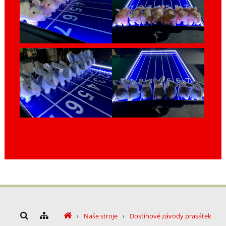
›
Naše stroje
›
Dostihové závody prasátek