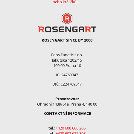
nebo králíčků
ROSENGART SINCE BY 2000
Foos Fanatic s.r.o.
Jakutská 1202/15
100 00 Praha 10
IČ: 24769347
DIČ: CZ24769347
Provozovna:
Ohradní 1439/61a, Praha 4, 140 00
KONTAKTNÍ INFORMACE
tel.:
+420 608 666 206
tel.:
+
420 602 622 308