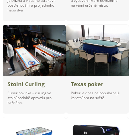
je svižná a vizuálně atraktivní
a vybavení, které dovezeme
postřehová hra pro jednoho
na vámi určené místo.
nebo dva
Stolní Curling
Texas poker
Super novinka – curling ve
Poker je dnes nejpopulárnější
stolní podobě opravdu pro
karetní hra na světě
každého.