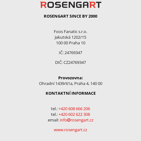
ROSENGART SINCE BY 2000
Foos Fanatic s.r.o.
Jakutská 1202/15
100 00 Praha 10
IČ: 24769347
DIČ: CZ24769347
Provozovna:
Ohradní 1439/61a, Praha 4, 140 00
KONTAKTNÍ INFORMACE
tel.:
+420 608 666 206
tel.:
+
420 602 622 308
email:
info
rosengart.cz
www.rosengart.cz