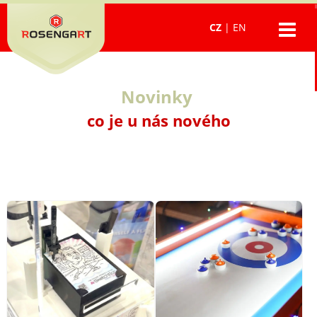
CZ
|
EN
Novinky
co je u nás nového