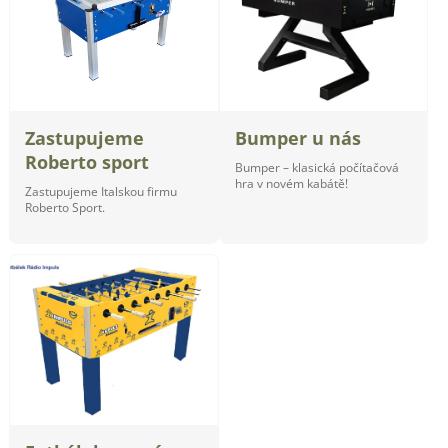
Zastupujeme
Bumper u nás
Roberto sport
Bumper – klasická počítačová
hra v novém kabátě!
Zastupujeme Italskou firmu
Roberto Sport.