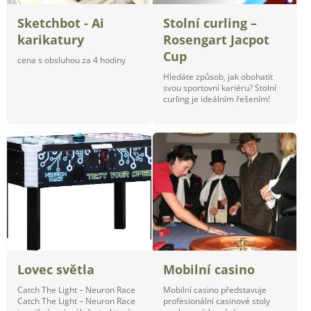
Sketchbot - Ai
Stolní curling –
karikatury
Rosengart Jacpot
Cup
cena s obsluhou za 4 hodiny
Hledáte způsob, jak obohatit
svou sportovní kariéru? Stolní
curling je ideálním řešením!
Lovec světla
Mobilní casino
Catch The Light – Neuron Race
Mobilní casino představuje
Catch The Light – Neuron Race
profesionální casinové stoly