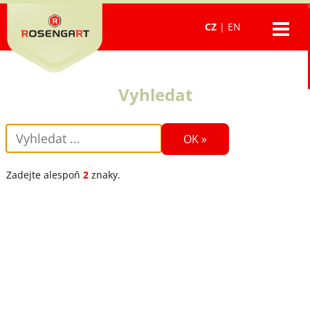
CZ
|
EN
Vyhledat
Zadejte alespoň
2
znaky.