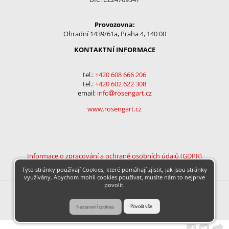
Provozovna:
Ohradní 1439/61a, Praha 4, 140 00
KONTAKTNÍ INFORMACE
tel.:
+420 608 666 206
tel.:
+
420 602 622 308
email:
info
rosengart.cz
www.rosengart.cz
Informace o zpracování a ochraně osobních údajů (GDPR)
Tyto stránky používají Cookies, které pomáhají zjistit, jak jsou stránky
využívány. Abychom mohli cookies používat, musíte nám to nejprve
povolit.
© 2026 Insion Websystems