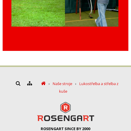
›
Naše stroje
›
Lukostřelba a střelba z
kuše
ROSENGART SINCE BY 2000