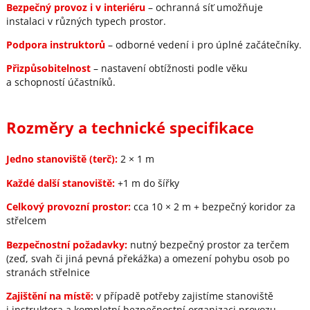
Bezpečný provoz i v interiéru
– ochranná síť umožňuje
instalaci v různých typech prostor.
Podpora instruktorů
– odborné vedení i pro úplné začátečníky.
Přizpůsobitelnost
– nastavení obtížnosti podle věku
a schopností účastníků.
Rozměry a technické specifikace
Jedno stanoviště (terč):
2 × 1 m
Každé další stanoviště:
+1 m do šířky
Celkový provozní prostor:
cca 10 × 2 m + bezpečný koridor za
střelcem
Bezpečnostní požadavky:
nutný bezpečný prostor za terčem
(zeď, svah či jiná pevná překážka) a omezení pohybu osob po
stranách střelnice
Zajištění na místě:
v případě potřeby zajistíme stanoviště
i instruktora a kompletní bezpečnostní organizaci provozu