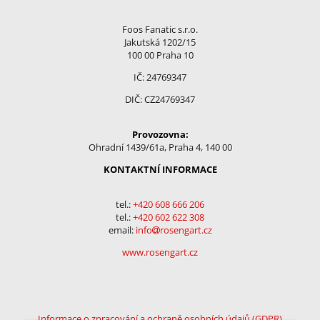
Foos Fanatic s.r.o.
Jakutská 1202/15
100 00 Praha 10
IČ: 24769347
DIČ: CZ24769347
Provozovna:
Ohradní 1439/61a, Praha 4, 140 00
KONTAKTNÍ INFORMACE
tel.:
+420 608 666 206
tel.:
+
420 602 622 308
email:
info
rosengart.cz
www.rosengart.cz
Informace o zpracování a ochraně osobních údajů (GDPR)