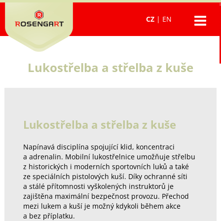
CZ
|
EN
Lukostřelba a střelba z kuše
Lukostřelba a střelba z kuše
Napínavá disciplína spojující klid, koncentraci
a adrenalin. Mobilní lukostřelnice umožňuje střelbu
z historických i moderních sportovních luků a také
ze speciálních pistolových kuší. Díky ochranné síti
a stálé přítomnosti vyškolených instruktorů je
zajištěna maximální bezpečnost provozu. Přechod
mezi lukem a kuší je možný kdykoli během akce
a bez příplatku.