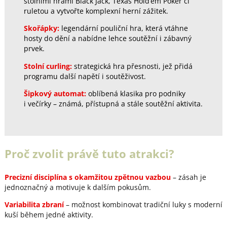
stolními hrami Black Jack, Texas Hold’em Poker či
ruletou a vytvořte komplexní herní zážitek.
Skořápky:
legendární pouliční hra, která vtáhne
hosty do dění a nabídne lehce soutěžní i zábavný
prvek.
Stolní curling:
strategická hra přesnosti, jež přidá
programu další napětí i soutěživost.
Šipkový automat:
oblíbená klasika pro podniky
i večírky – známá, přístupná a stále soutěžní aktivita.
Proč zvolit právě tuto atrakci?
Precizní disciplína s okamžitou zpětnou vazbou
– zásah je
jednoznačný a motivuje k dalším pokusům.
Variabilita zbraní
– možnost kombinovat tradiční luky s moderní
kuší během jedné aktivity.