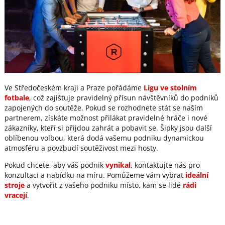
Ve Středočeském kraji a Praze pořádáme
Ligu ve stolním
fotbale
, což zajišťuje pravidelný přísun návštěvníků do podniků
zapojených do soutěže. Pokud se rozhodnete stát se naším
partnerem, získáte možnost přilákat pravidelné hráče i nové
zákazníky, kteří si přijdou zahrát a pobavit se. Šipky jsou další
oblíbenou volbou, která dodá vašemu podniku dynamickou
atmosféru a povzbudí soutěživost mezi hosty.
Pokud chcete, aby váš podnik
vynikal
, kontaktujte nás pro
konzultaci a nabídku na míru. Pomůžeme vám vybrat
ideální
stroje
a vytvořit z vašeho podniku místo, kam se lidé
rádi
vracejí
.