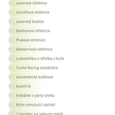
Laserová střelnice
Airsoftová střelnice
Laserový biatlon
Biatlonová střelnice
Praková střelnice
Westernová střelnice
Lukostřelba a střelba z kuše
Turbo Racing autodráha
Automatická košíková
Kulečník
Fotbálek v párty stolku
Brýle simulující opilost
7 miniher na jednom místě