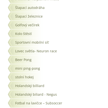
Šlapací autodráha
Šlapací železnice
Golfový večírek
Kolo štěstí
Sportovní mobilní síť
Lovec světla- Neuron race
Beer Pong
mini ping-pong
stolní hokej
Holandský billiard
Holandský biliard - Negus
Fotbal na lavičce – Subsoccer