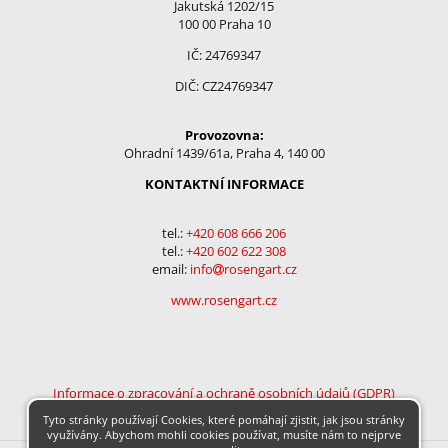
Jakutská 1202/15
100 00 Praha 10
IČ: 24769347
DIČ: CZ24769347
Provozovna:
Ohradní 1439/61a, Praha 4, 140 00
KONTAKTNÍ INFORMACE
tel.:
+420 608 666 206
tel.:
+
420 602 622 308
email:
info
rosengart.cz
www.rosengart.cz
Informace o zpracování a ochraně osobních údajů (GDPR)
Tyto stránky používají Cookies, které pomáhají zjistit, jak jsou stránky
využívány. Abychom mohli cookies používat, musíte nám to nejprve