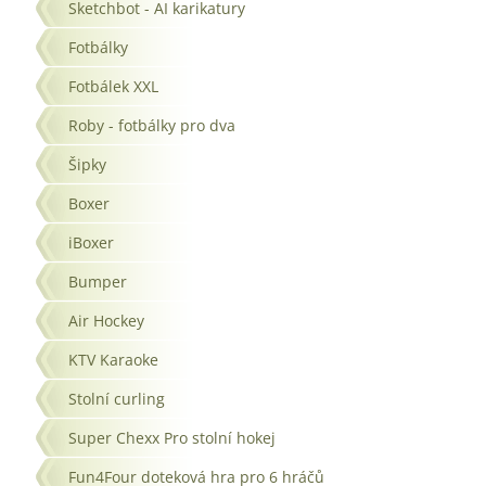
Sketchbot - AI karikatury
Fotbálky
Fotbálek XXL
Roby - fotbálky pro dva
Šipky
Boxer
iBoxer
Bumper
Air Hockey
KTV Karaoke
Stolní curling
Super Chexx Pro stolní hokej
Fun4Four doteková hra pro 6 hráčů