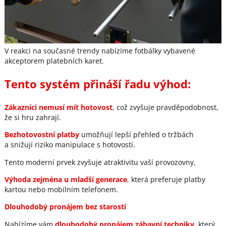
V reakci na současné trendy nabízíme fotbálky vybavené
akceptorem platebních karet.
Tento systém přináší řadu výhod:
Zákazníci nemusí mít hotovost
, což zvyšuje pravděpodobnost,
že si hru zahrají.
Bezhotovostní platby
umožňují lepší přehled o tržbách
a snižují riziko manipulace s hotovostí.
Tento moderní prvek zvyšuje atraktivitu vaší provozovny,
Výhoda zejména u mladší generace
, která preferuje platby
kartou nebo mobilním telefonem.
Dlouhodobý pronájem bez starostí
Nabízíme vám
dlouhodobý pronájem zábavní techniky
, který