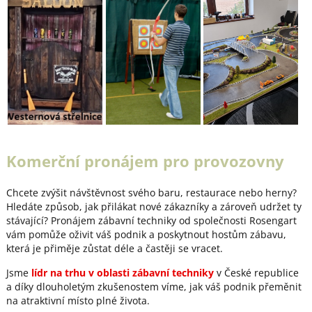
Komerční pronájem pro provozovny
Chcete zvýšit návštěvnost svého baru, restaurace nebo herny?
Hledáte způsob, jak přilákat nové zákazníky a zároveň udržet ty
stávající? Pronájem zábavní techniky od společnosti Rosengart
vám pomůže oživit váš podnik a poskytnout hostům zábavu,
která je přiměje zůstat déle a častěji se vracet.
Jsme
lídr na trhu v oblasti zábavní techniky
v České republice
a díky dlouholetým zkušenostem víme, jak váš podnik přeměnit
na atraktivní místo plné života.