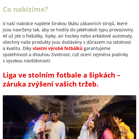
Co nabízíme?
V naší nabídce najdete širokou škálu zábavních strojů, které
jsou navrženy tak, aby se hodily do jakéhokoli typu provozovny.
Ať už jde o fotbálky, šipky, air hockey nebo arkádové automaty,
všechny naše produkty jsou dodávány s důrazem na odolnost
a kvalitu. Díky
vlastní výrobě fotbálků
garantujeme
spolehlivost a dlouhou životnost, což ocení zejména podniky
s vysokou návštěvností.
Liga ve stolním fotbale a šipkách –
záruka zvýšení vašich tržeb.