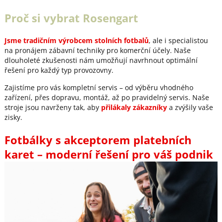
Proč si vybrat Rosengart
Jsme tradičním výrobcem stolních fotbalů
, ale i specialistou
na pronájem zábavní techniky pro komerční účely. Naše
dlouholeté zkušenosti nám umožňují navrhnout optimální
řešení pro každý typ provozovny.
Zajistíme pro vás kompletní servis – od výběru vhodného
zařízení, přes dopravu, montáž, až po pravidelný servis. Naše
stroje jsou navrženy tak, aby
přilákaly zákazníky
a zvýšily vaše
zisky.
Fotbálky s akceptorem platebních
karet – moderní řešení pro váš podnik