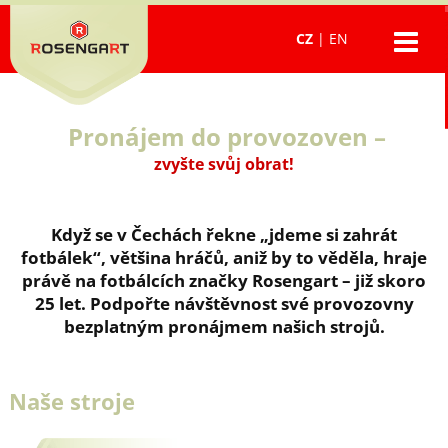
CZ
|
EN
Pronájem do provozoven –
zvyšte svůj obrat!
Když se v Čechách řekne „jdeme si zahrát
fotbálek“, většina hráčů, aniž by to věděla, hraje
právě na fotbálcích značky Rosengart – již skoro
25 let. Podpořte návštěvnost své provozovny
bezplatným pronájmem našich strojů.
Naše stroje